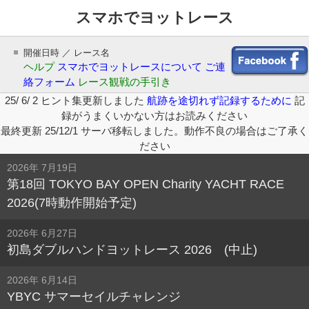
スマホでヨットレース
開催日時 ／ レース名
ヘルプ
スマホでヨットレースについて
ご連
絡フォーム
レース観戦の手引き
25/ 6/ 2 ヒント集更新しました
航跡を途切れず記録するために
記
録がうまくいかない方はお読みください
最終更新 25/12/1 サーバ移転しました。動作不良の場合はご了承く
ださい
2026年 7月19日
第18回 TOKYO BAY OPEN Charity YACHT RACE
2026(7時動作開始予定)
2026年 6月27日
初島ダブルハンドヨットレース 2026 (中止)
2026年 6月14日
YBYC サマーセイルチャレンジ