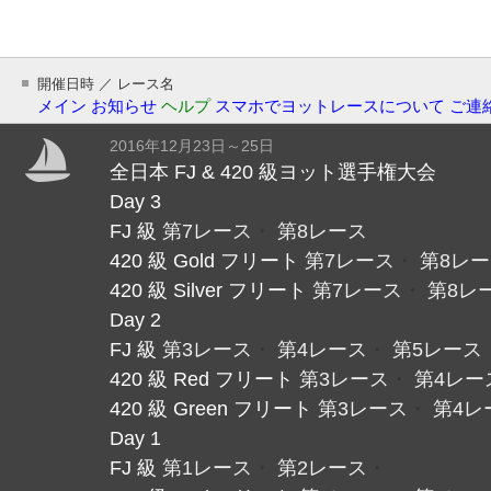
開催日時 ／ レース名
メイン
お知らせ
ヘルプ
スマホでヨットレースについて
ご連
2016年12月23日～25日
全日本 FJ & 420 級ヨット選手権大会
Day 3
FJ 級
第7レース
・
第8レース
420 級 Gold フリート
第7レース
・
第8レ
420 級 Silver フリート
第7レース
・
第8レ
Day 2
FJ 級
第3レース
・
第4レース
・
第5レース
420 級 Red フリート
第3レース
・
第4レー
420 級 Green フリート
第3レース
・
第4レ
Day 1
FJ 級
第1レース
・
第2レース
・