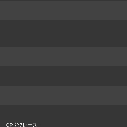
・
OP 第7レース
・