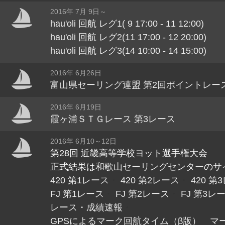
2016年 7月 9日～
hau'oli 回航 レグ1( 9 17:00 - 11 12:00)
hau'oli 回航 レグ2(11 17:00 - 12 20:00)
hau'oli 回航 レグ3(14 10:00 - 14 15:00)
2016年 6月26日
富山県セーリング連盟 第2回ポイントレー
2016年 6月19日
霞ヶ浦ＳＴＧレース 第3レース
2016年 6月10～12日
第28回 近畿高等学校ヨット選手権大会
正式結果は
和歌山セーリングセンター
のサ
420 第1レース
・
420 第2レース
・
420 第
FJ 第1レース
・
FJ 第2レース
・
FJ 第3レ
レース・成績速報
・
GPSによるマーク回航タイム（β版） マ