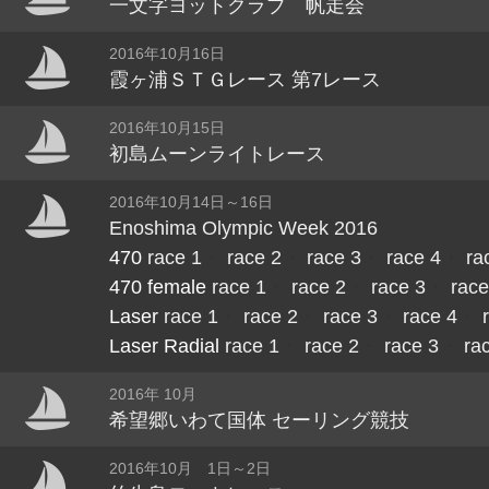
一文字ヨットクラブ 帆走会
2016年10月16日
霞ヶ浦ＳＴＧレース 第7レース
2016年10月15日
初島ムーンライトレース
2016年10月14日～16日
Enoshima Olympic Week 2016
470
race 1
・
race 2
・
race 3
・
race 4
・
ra
470 female
race 1
・
race 2
・
race 3
・
race
Laser
race 1
・
race 2
・
race 3
・
race 4
・
Laser Radial
race 1
・
race 2
・
race 3
・
ra
2016年 10月
希望郷いわて国体 セーリング競技
2016年10月 1日～2日