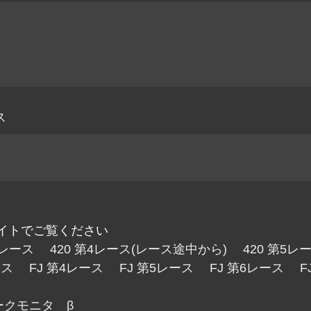
ス
イトでご覧ください
3レース
・
420 第4レース(レース途中から)
・
420 第5レ
ース
・
FJ 第4レース
・
FJ 第5レース
・
FJ 第6レース
・
F
ークモニタ β