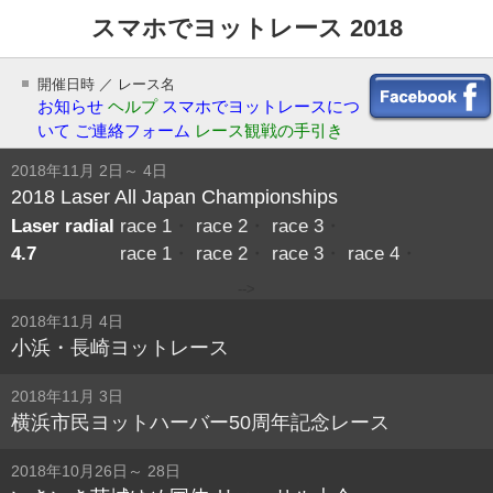
スマホでヨットレース 2018
開催日時 ／ レース名
お知らせ
ヘルプ
スマホでヨットレースにつ
いて
ご連絡フォーム
レース観戦の手引き
2018年11月 2日～ 4日
2018 Laser All Japan Championships
Laser radial
race 1
・
race 2
・
race 3
・
4.7
race 1
・
race 2
・
race 3
・
race 4
・
-->
2018年11月 4日
小浜・長崎ヨットレース
2018年11月 3日
横浜市民ヨットハーバー50周年記念レース
2018年10月26日～ 28日