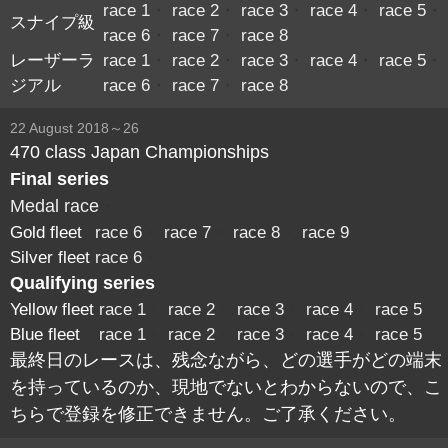
race 1
・
race 2
・
race 3
・
race 4
・
race 5
・
スナイプ級
race 6
・
race 7
・
race 8
レーザーラ
race 1
・
race 2
・
race 3
・
race 4
・
race 5
・
ジアル
race 6
・
race 7
・
race 8
22 August 2018～26
470 class Japan Championships
Final series
Medal race
・
Gold fleet
race 6
・
race 7
・
race 8
・
race 9
Silver fleet
race 6
・
Qualifying series
Yellow fleet
race 1
・
race 2
・
race 3
・
race 4
・
race 5
Blue fleet
race 1
・
race 2
・
race 3
・
race 4
・
race 5
最終日のレースは、残念ながら、どの選手がどの端末
を持っているのか、現地でないとわからないので、こ
ちらで登録を修正できません。ご了承ください。